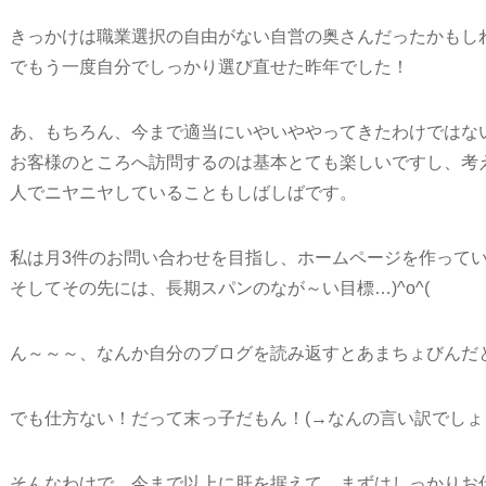
きっかけは職業選択の自由がない自営の奥さんだったかもし
でもう一度自分でしっかり選び直せた昨年でした！
あ、もちろん、今まで適当にいやいややってきたわけではな
お客様のところへ訪問するのは基本とても楽しいですし、考
人でニヤニヤしていることもしばしばです。
私は月3件のお問い合わせを目指し、ホームページを作って
そしてその先には、長期スパンのなが～い目標…)^o^(
ん～～～、なんか自分のブログを読み返すとあまちょびんだ
でも仕方ない！だって末っ子だもん！(→なんの言い訳でしょ
そんなわけで、今まで以上に肝を据えて、まずはしっかりお