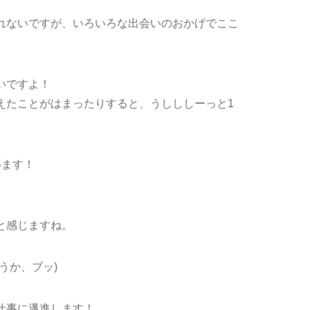
れないですが、いろいろな出会いのおかげでここ
いですよ！
えたことがはまったりすると、うしししーっと1
います！
と感じますね。
うか、ブッ)
仕事に邁進します！