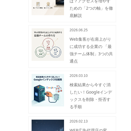
は？アクセスを増やす
ための「2つの軸」を徹
底解説
2026.06.25
Web集客が右肩上がり
に成功する企業の 「最
強チーム体制」3つの共
通点
2026.03.10
検索結果から今すぐ消
したい！Googleインデ
ックスを削除・拒否す
る手順
2026.02.13
WEB広告代理店の変