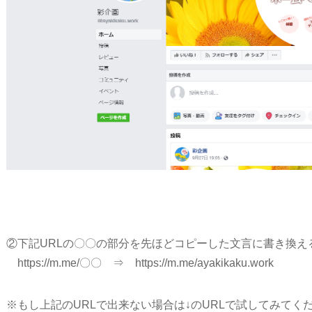
②下記URLの〇〇の部分を先ほどコピーした文言に書き換え
https://m.me/〇〇 ⇒ https://m.me/ayakikaku.work
※もし上記のURLで出来ない場合は↓のURLで試してみてく