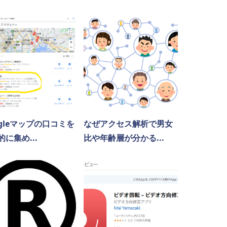
ogleマップの口コミを
なぜアクセス解析で男女
的に集め...
比や年齢層が分かる...